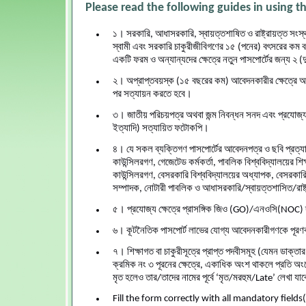
Please read the following guides in using th
১। সরকারি, আধাসরকারি, স্বায়ত্তশাষিত ও রাষ্ট্রায়ত্ত সংস্থার 
স্বামী এবং সরকারি চাকুরীজীবিগণের ১৫ (পনের) বৎসরের কম ব
একটি ফরম ও অন্যান্যদের ক্ষেত্রে নতুন পাসপোর্টের জন্য ২ 
২। অপ্রাপ্তবয়স্ক (১৫ বছরের কম) আবেদনকারীর ক্ষেত্রে আ
পর সত্যায়ন করতে হবে।
৩। জাতীয় পরিচয়পত্র অথবা জন্ম নিবন্ধন সনদ এবং প্রযোজ্য ক
ইত্যাদি) সত্যায়িত ফটোকপি।
৪। যে সকল ব্যক্তিগণ পাসপোর্টের আবেদনপত্র ও ছবি প্রত্য
কাউন্সিলরগণ, গেজেটেড কর্মকর্তা, পাবলিক বিশ্ববিদ্যালয়ের 
কাউন্সিলরগণ, বেসরকারি বিশ্ববিদ্যালয়ের অধ্যাপক, বেসরকারি
সম্পাদক, নোটারী পাবলিক ও আধাসরকারি/স্বায়ত্তশাসিত/রাষ্ট্র
৫। প্রযোজ্য ক্ষেত্রে প্রাসঙ্গিক জিও (GO)/এনওসি(NOC)
৬। কূটনৈতিক পাসপোর্ট লাভের যোগ্য আবেদনকারীগণকে পূরণকৃত
৭। শিক্ষাগত বা চাকুরীসূত্রে প্রাপ্ত পদবীসমূহ (যেমন ডাক্ত
ক্রমিক নং ৩ পূরনের ক্ষেত্রে, একাধিক অংশ থাকলে প্রতি অংশে
মৃত হলেও তার/তাদের নামের পূর্বে ‘মৃত/মরহুম/Late’ লেখা যা
Fill the form correctly with all mandatory fields